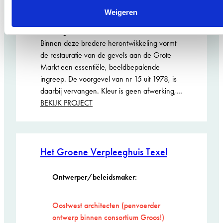
transformatie: van leegstaand, grootschalig
Weigeren
bouwblok tot een toekomstbestendig en
levendig onderdeel van de binnenstad.
Binnen deze bredere herontwikkeling vormt
de restauratie van de gevels aan de Grote
Markt een essentiële, beeldbepalende
ingreep. De voorgevel van nr 15 uit 1978, is
daarbij vervangen. Kleur is geen afwerking,…
:
BEKIJK PROJECT
De
Brinkmann
Grote
Markt
Het Groene Verpleeghuis Texel
gevels
Ontwerper/beleidsmaker:
Oostwest architecten (penvoerder
ontwerp binnen consortium Groos!)