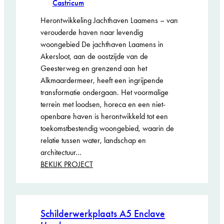
Castricum
Herontwikkeling Jachthaven Laamens – van
verouderde haven naar levendig
woongebied De jachthaven Laamens in
Akersloot, aan de oostzijde van de
Geesterweg en grenzend aan het
Alkmaardermeer, heeft een ingrijpende
transformatie ondergaan. Het voormalige
terrein met loodsen, horeca en een niet-
openbare haven is herontwikkeld tot een
toekomstbestendig woongebied, waarin de
relatie tussen water, landschap en
architectuur…
:
BEKIJK PROJECT
Herontwikkeling
Jachthaven
Laamens
te
Schilderwerkplaats A5 Enclave
Akersloot