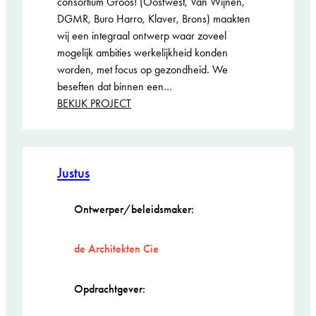
consortium Groos! (Oostwest, Van Wijnen,
DGMR, Buro Harro, Klaver, Brons) maakten
wij een integraal ontwerp waar zoveel
mogelijk ambities werkelijkheid konden
worden, met focus op gezondheid. We
beseften dat binnen een…
:
BEKIJK PROJECT
Het
Groene
Verpleeghuis
Texel
Justus
Ontwerper/beleidsmaker:
de Architekten Cie
Opdrachtgever: