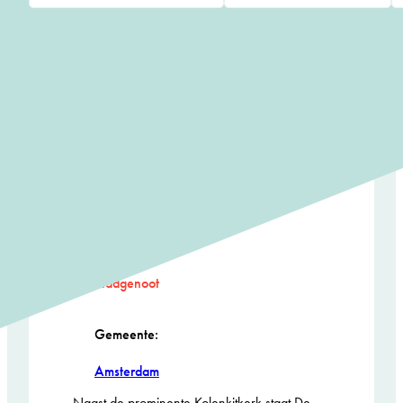
available
available
De Houten Leeuw
Ontwerper/beleidsmaker:
SOME architects
Opdrachtgever:
Stadgenoot
Gemeente:
Amsterdam
Naast de prominente Kolenkitkerk staat De