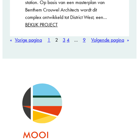
station. Op basis van een masterplan van
Benthem Crouwel Architects wordt dit
complex ontwikkeld tot District West, een…
:
BEKIJK PROJECT
Lighthouse
«
Vorige pagina
1
2
3
4
…
9
Volgende pagina
»