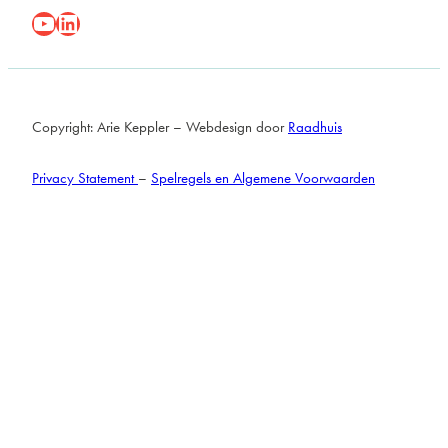
YouYube
LinkedIn
Copyright: Arie Keppler – Webdesign door
Raadhuis
Privacy Statement
–
Spelregels en Algemene Voorwaarden
104
results
found.
Page
2
of
9