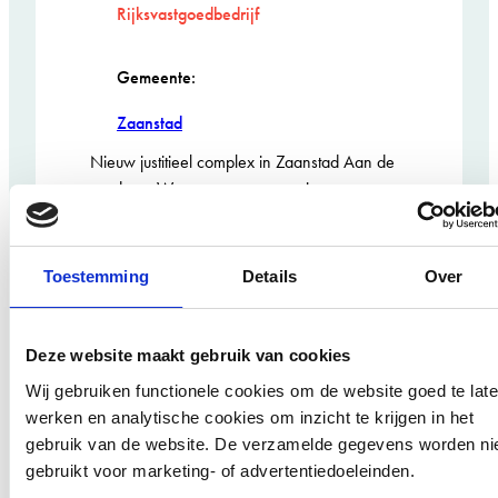
Rijksvastgoedbedrijf
Gemeente:
Zaanstad
Nieuw justitieel complex in Zaanstad Aan de
rand van Westzaan staat een nieuw
Rijkskantoor voor Justitie. Het omvangrijke
complex is gerealiseerd door BINX Smartility
West en ontworpen door Studio PROTOTYPE,
Toestemming
Details
Over
dat verantwoordelijk was voor het integrale
ontwerp van gebouw, interieur en landschap.
Voor het parametrisch ontwerp van de
Deze website maakt gebruik van cookies
lamellengevel werkte Studio PROTOTYPE
Wij gebruiken functionele cookies om de website goed te lat
samen met ArchiTech…
werken en analytische cookies om inzicht te krijgen in het
:
BEKIJK PROJECT
gebruik van de website. De verzamelde gegevens worden ni
Rijkskantoor
gebruikt voor marketing- of advertentiedoeleinden.
Justitie