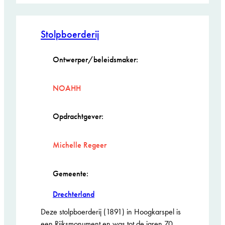
Turing
Stolpboerderij
Ontwerper/beleidsmaker:
NOAHH
Opdrachtgever:
Michelle Regeer
Gemeente:
Drechterland
Deze stolpboerderij (1891) in Hoogkarspel is
een Rijksmonument en was tot de jaren 70