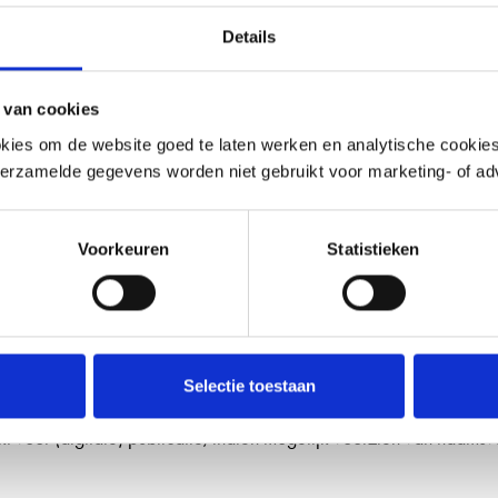
Details
 van cookies
ntactpersoon voor MOOI Noord-Holland. De direct betrokkenen bij 
kies om de website goed te laten werken en analytische cookies 
akkoord hebben verklaard. De verantwoordelijkheid van informatie
erzamelde gegevens worden niet gebruikt voor marketing- of adv
Voorkeuren
Statistieken
oor iedereen vrij toegankelijk. Bij het insturen van uw inzending
;
d door MOOI Noord-Holland;
Selectie toestaan
den gedeeld via links en op sociale media;
t voor (digitale) publicatie, indien mogelijk voorzien van naams