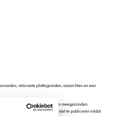
orsneden, relevante plattegronden, aanzichten en een
 in dit formulier worden geüpload en meegezonden.
r om incomplete inzendingen niet te publiceren totdat