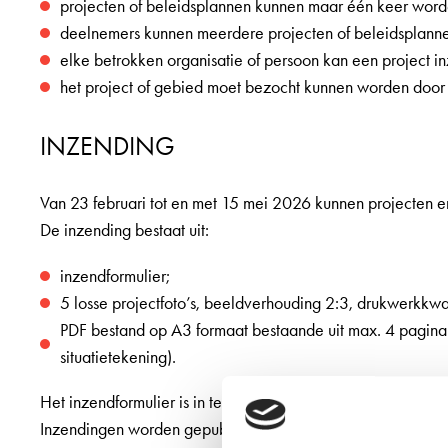
projecten of beleidsplannen kunnen maar één keer wor
deelnemers kunnen meerdere projecten of beleidsplanne
elke betrokken organisatie of persoon kan een project i
het project of gebied moet bezocht kunnen worden door d
INZENDING
Van 23 februari tot en met 15 mei 2026 kunnen projecten 
De inzending bestaat uit:
inzendformulier;
5 losse projectfoto’s, beeldverhouding 2:3, drukwerkkwa
PDF bestand op A3 formaat bestaande uit max. 4 pagina’
situatietekening).
Het inzendformulier is in te invullen op de website van M
Inzendingen worden gepubliceerd op de website van MOOI 