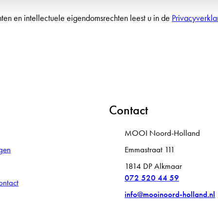
n en intellectuele eigendomsrechten leest u in de
Privacyverklar
Contact
MOOI Noord-Holland
gen
Emmastraat 111
1814 DP Alkmaar
072 520 44 59
ontact
info@mooinoord-holland.nl