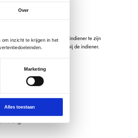
Over
het plan dienen vooraf door de indiener te zijn
om inzicht te krijgen in het
 richting de betrokkenen ligt bij de indiener.
ertentiedoeleinden.
Marketing
 gaat u ermee akkoord dat:
Alles toestaan
vermelding;