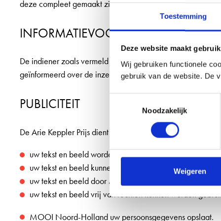
deze compleet gemaakt zijn.
Toestemming
INFORMATIEVOORZIENING
Deze website maakt gebruik
De indiener zoals vermeld op het inzendformulier is de co
Wij gebruiken functionele coo
geïnformeerd over de inzending en zij moeten zich daarmee 
gebruik van de website. De v
Toestemmingsselectie
PUBLICITEIT
Noodzakelijk
De Arie Keppler Prijs dient geen commerciële doelen en is v
uw tekst en beeld worden gepubliceerd op onze website
uw tekst en beeld kunnen worden gewijzigd/aangevul
Weigeren
uw tekst en beeld door MOOI Noord-Holland kunnen wor
uw tekst en beeld vrij van rechten kunnen worden gebruik
MOOI Noord-Holland uw persoonsgegevens opslaat.