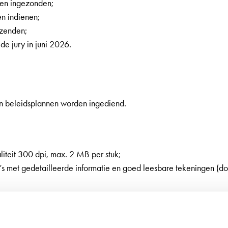
den ingezonden;
n indienen;
nzenden;
e jury in juni 2026.
en beleidsplannen worden ingediend.
liteit 300 dpi, max. 2 MB per stuk;
s met gedetailleerde informatie en goed leesbare tekeningen (do
OOI Noord-Holland. De projectfoto’s en projectinformatie kunnen
Noord-Holland. MOOI Noord-Holland behoudt zich het recht voo