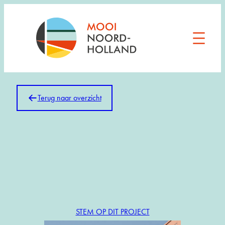
Ga
naar
de
inhoud
Terug naar overzicht
EDITIE:
2026
ALAN TURING
AMSTERDAM
STEM OP DIT PROJECT