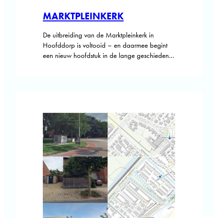
MARKTPLEINKERK
De uitbreiding van de Marktpleinkerk in
Hoofddorp is voltooid – en daarmee begint
een nieuw hoofdstuk in de lange geschiedenis
van dit kerkgebouw. Waar sinds 1929
generaties samenkomen, is nu een eigentijdse,
uitnodigende ruimte ontstaan die nog meer
plek biedt voor ontmoeting, zingeving en
verbinding. De Marktpleinkerk ligt in de kern
van Hoofddorp, op de…