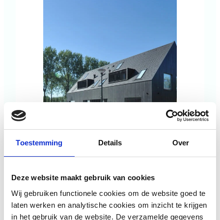
met Liander. MSR-en worden vaak geplaatst
op plekken waar ze in het zicht staan en
vaak…
Toestemming
Details
Over
raadhuis
·
21 april 2026
Deze website maakt gebruik van cookies
Wij gebruiken functionele cookies om de website goed te
DE FRUITBOERDERIJ
laten werken en analytische cookies om inzicht te krijgen
Een nieuw boerenerf ingevuld rondom een
in het gebruik van de website. De verzamelde gegevens