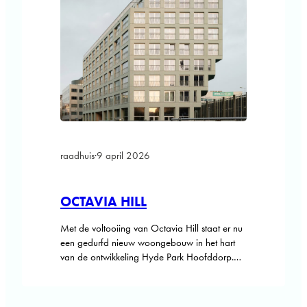
raadhuis
·
9 april 2026
OCTAVIA HILL
Met de voltooiing van Octavia Hill staat er nu
een gedurfd nieuw woongebouw in het hart
van de ontwikkeling Hyde Park Hoofddorp.
Hyde Park Hoofddorp verandert in hoog
tempo van een voormalig kantoorgebied in
een bruisend stedelijk district. Met het