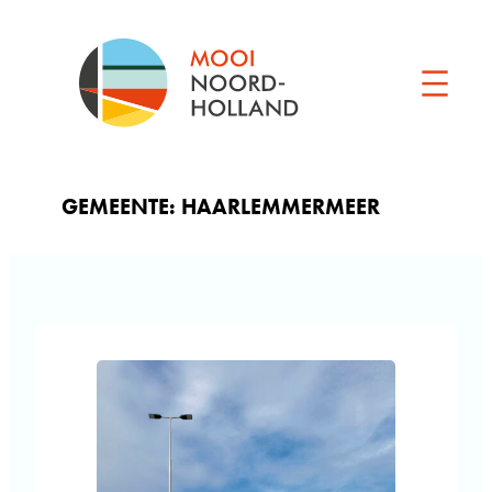
Ga
naar
de
inhoud
GEMEENTE:
HAARLEMMERMEER