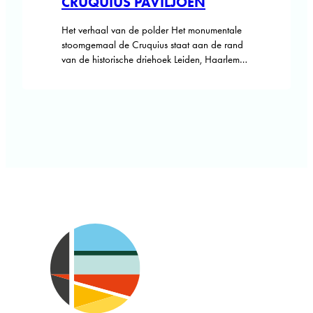
CRUQUIUS PAVILJOEN
Het verhaal van de polder Het monumentale
stoomgemaal de Cruquius staat aan de rand
van de historische driehoek Leiden, Haarlem
en Amsterdam. Daartussen bevond zich
eeuwen lang het grootste meer van Holland tot
deze in de tweede helft van de 19e eeuw in
slechts een paar jaar tijd werd drooggelegd
en er een enorm nieuw…