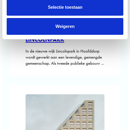
Selectie toestaan
raadhuis
·
15 april 2026
Weigeren
SPORTHAL MET HORECA
LINCOLNPARK
In de nieuwe wijk Lincolnpark in Hoofddorp
wordt gewerkt aan een levendige, gemengde
gemeenschap. Als tweede publieke gebouw in
het centrum vormt de sporthal een zichtbaar
middelpunt voor sport en ontmoeting. Het
gebouw is transparant en uitnodigend, met
veel aandacht voor toegankelijkheid,
gebruiksgemak en een gezond binnenklimaat.
Zo ontstaat een herkenbare plek met een
duidelijke…