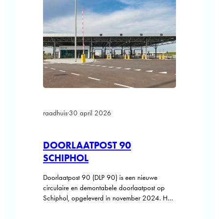
raadhuis
·
30 april 2026
DOORLAATPOST 90
SCHIPHOL
Doorlaatpost 90 (DLP 90) is een nieuwe
circulaire en demontabele doorlaatpost op
Schiphol, opgeleverd in november 2024. Het
ontwerp voldoet aan de BENG-eisen en
draagt een A++++-label. Dit innovatieve