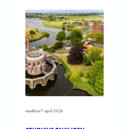
masterplan van MVRDV vormen de
400.000m² aan compacte stadsblokken een
dynamische nieuwe buurt. Midden in…
raadhuis
·
7 april 2026