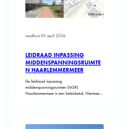
raadhuis
·
30 april 2026
LEIDRAAD INPASSING
MIDDENSPANNINGSRUIMTE
N HAARLEMMERMEER
De leidraad inpassing
middenspanningsruimten (MSR)
Haarlemmermeer is een beleidsstuk. Hiermee
wil de gemeente Haarlemmermeer voor het
traject van de verdubbeling van het aantal
middenspanningsruimten duidelijke handvatten
geven voor de plaatsing en inpassing. Dit
beleidsstuk is onderdeel van de overeenkomst