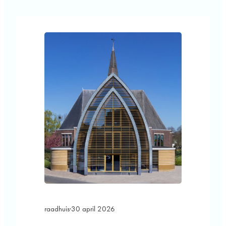
gebouw hergebruikt staalconstructies, ramen,
deuren en installaties als sanitaire
voorzieningen, pantry’s en verlichting uit
gesloopte gebouwen en combineert deze met
biobased materialen. Zo is de
staalconstructie…
raadhuis
·
30 april 2026