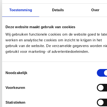
Toestemming
Details
Over
Stichting Samenwonen-Samenleven,
Gemeente Amsterdam
Deze website maakt gebruik van cookies
Gemeente:
Wij gebruiken functionele cookies om de website goed te lat
Amsterdam
werken en analytische cookies om inzicht te krijgen in het
gebruik van de website. De verzamelde gegevens worden ni
Decennialang worstelt de Wildemanbuurt met
gebruikt voor marketing- of advertentiedoeleinden.
een stapeling van sociale problemen. In een
getransformeerd voormalig schoolgebouw,
vormt Station Wildeman nu het hart van een
Toestemmingsselectie
gecoördineerde inspanning om het tij te
Noodzakelijk
keren. Sinds enkele decennia is De
Wildemanbuurt in Amsterdam Osdorp een
Voorkeuren
wijk waar de problemen zich opstapelen. Om
de uitdagingen het hoofd te bieden, heeft
Stichting…
Statistieken
:
BEKIJK PROJECT