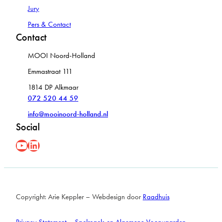
Jury
Pers & Contact
Contact
MOOI Noord-Holland
Emmastraat 111
1814 DP Alkmaar
072 520 44 59
info@mooinoord-holland.nl
Social
YouYube
LinkedIn
Copyright: Arie Keppler – Webdesign door
Raadhuis
Privacy Statement
–
Spelregels en Algemene Voorwaarden