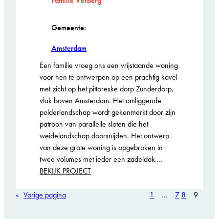
Familie Verberg
Gemeente:
Amsterdam
Een familie vroeg ons een vrijstaande woning
voor hen te ontwerpen op een prachtig kavel
met zicht op het pittoreske dorp Zunderdorp,
vlak boven Amsterdam. Het omliggende
polderlandschap wordt gekenmerkt door zijn
patroon van parallelle sloten die het
weidelandschap doorsnijden. Het ontwerp
van deze grote woning is opgebroken in
twee volumes met ieder een zadeldak.…
:
BEKIJK PROJECT
Villa
Voorwerf
«
Vorige pagina
1
…
7
8
9