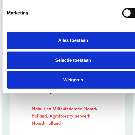
Station
Wildeman
Marketing
Agroforestry Living Lab
Demoboeren
Alles toestaan
Ontwerper/beleidsmaker:
Selectie toestaan
Natuur en Milieufederatie Noord-
Holland
Weigeren
Opdrachtgever:
Natuur en Milieufederatie Noord-
Holland, Agroforestry netwerk
Noord-Holland