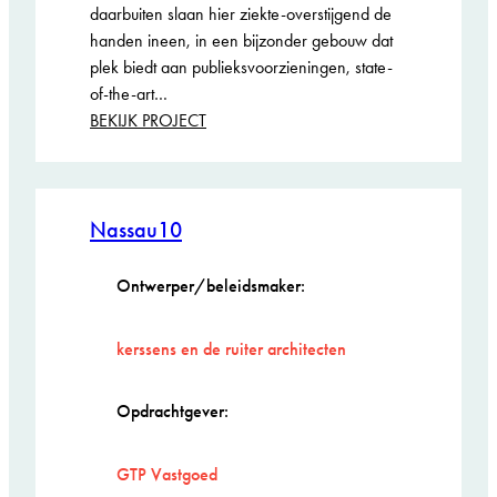
daarbuiten slaan hier ziekte-overstijgend de
handen ineen, in een bijzonder gebouw dat
plek biedt aan publieksvoorzieningen, state-
of-the-art…
:
BEKIJK PROJECT
Research
en
Diagnostiek
Centrum
Nassau10
Adore
Ontwerper/beleidsmaker:
kerssens en de ruiter architecten
Opdrachtgever:
GTP Vastgoed