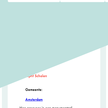
available
available
Berlage Lyceum
Ontwerper/beleidsmaker:
Atelier PRO architekten
Opdrachtgever:
Esprit Scholen
Gemeente:
Amsterdam
Hoe renoveer je een monumentaal