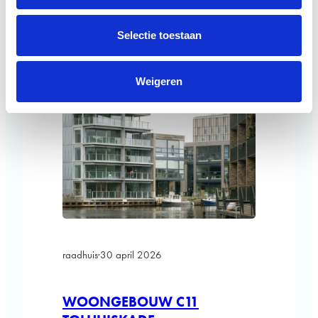
zichtlijnen en open bouwblokken rond groene
hoven. De buurt is door…
Selectie toestaan
Weigeren
raadhuis
·
30 april 2026
WOONGEBOUW C11