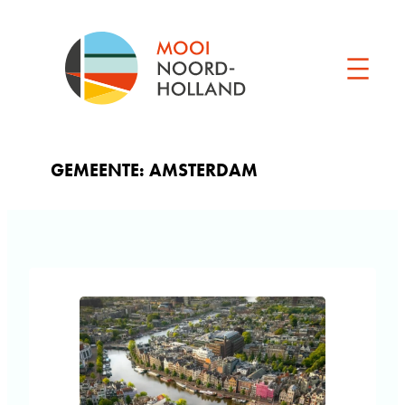
Ga
naar
de
inhoud
GEMEENTE:
AMSTERDAM