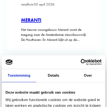
raadhuis
·
30 april 2026
MERANTI
Het nieuwe woongebouw Meranti vormt de
toegang naar de Amsterdamse nieuwbouwwijk
De Houthaven. En Meranti kijkt uit op de
sfeervolle Spaarndammerbuurt, met de
prachtige Amsterdamse School architectuur uit
de jaren dertig. Allemaal sociale
huurwoningen -waaronder rolstoelwoningen-
in de stad & met uitzicht op water en rondom
een ontworpen binnentuin. Omdat
Woonstichting Lieven de Key veel…
Toestemming
Details
Over
Deze website maakt gebruik van cookies
Wij gebruiken functionele cookies om de website goed te
laten werken en analytische cookies om inzicht te krijgen