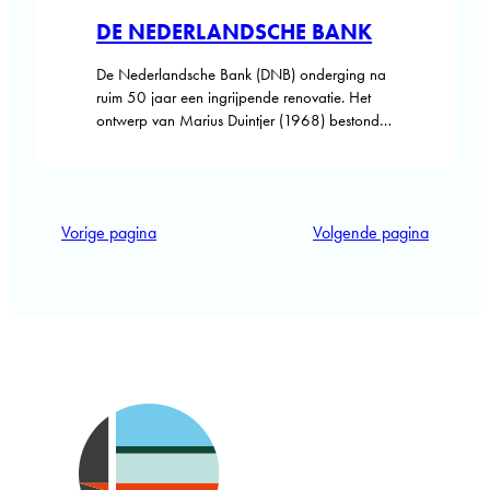
DE NEDERLANDSCHE BANK
De Nederlandsche Bank (DNB) onderging na
ruim 50 jaar een ingrijpende renovatie. Het
ontwerp van Marius Duintjer (1968) bestond
uit carrévormige laagbouw en een 73 meter
hoge toren. In 1991 werd een ronde toren
toegevoegd. Door het goud- en
bankbiljettenbedrijf te verhuizen, kon het
Vorige pagina
Volgende pagina
gebouw transformeren en zich openen naar
de samenleving. DNB kreeg een…