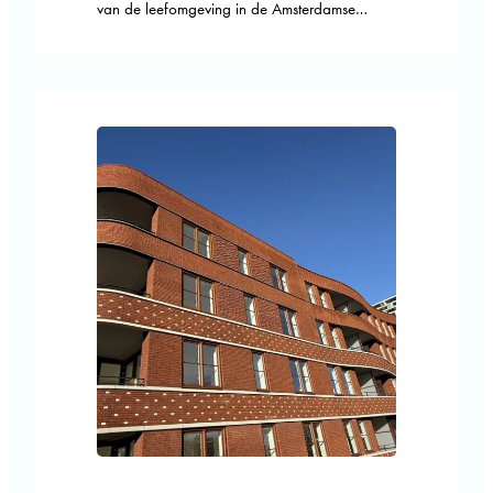
van de leefomgeving in de Amsterdamse
Plantagebuurt door een rijksmonument
opnieuw te activeren tot publiek toegankelijk
gebouw. Het Aquarium functioneert weer als
samenhangend en toekomstbestendig museum,
waarin architectuur, techniek en
publieksbeleving integraal zijn hersteld en
versterkt. Aanleiding voor de ingreep was het
verlies…