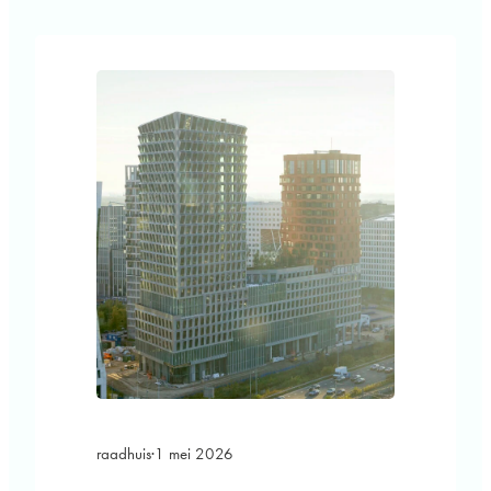
zorgvuldig samenspel van rijksmonumentale
gebouwen en eigentijdse nieuwbouw is een
dynamische, toegankelijke en
toekomstbestendige leeromgeving
gerealiseerd, waar onderwijs, onderzoek en
ontmoeting samenkomen. De bibliotheek is…
raadhuis
·
1 mei 2026