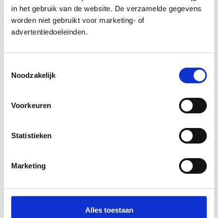
in het gebruik van de website. De verzamelde gegevens
worden niet gebruikt voor marketing- of
advertentiedoeleinden.
Toestemmingsselectie
Noodzakelijk
raadhuis
·
30 april 2026
Voorkeuren
JACOB GEELBUURT OOST,
FASE 1
Statistieken
In 2013 werd het vernieuwingsplan voor de
Jacob Geelbuurt vastgesteld, waarvan de
Marketing
nieuwbouw aan de Jacob Geelstraat het
sluitstuk vormt. De wijk maakt deel uit van het
Algemeen Uitbreidingsplan van Van Eesteren
en kenmerkt zich door een heldere
Alles toestaan
tuinstedelijke structuur met veel groen, lange