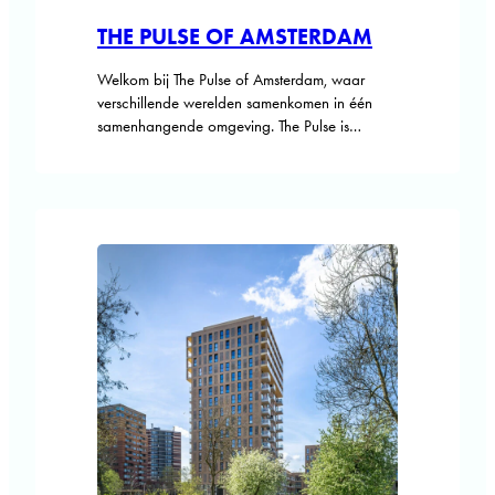
THE PULSE OF AMSTERDAM
Welkom bij The Pulse of Amsterdam, waar
verschillende werelden samenkomen in één
samenhangende omgeving. The Pulse is
ontwikkeld als een integraal ruimtelijk concept
waarin architectuur, landschap en openbaar
leven samen een continu stedelijk weefsel
vormen. Het project speelt in op de
veranderende Zuidas, waar de behoefte aan
een meer gemengde, toegankelijke en
klimaatbestendige stad toeneemt.…