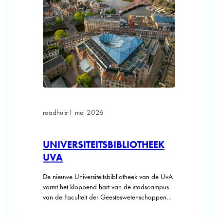
raadhuis
·
1 mei 2026
UNIVERSITEITSBIBLIOTHEEK
UVA
De nieuwe Universiteitsbibliotheek van de UvA
vormt het kloppend hart van de stadscampus
van de Faculteit der Geesteswetenschappen
op het Binnengasthuisterrein, midden in het
historische centrum van Amsterdam. In een