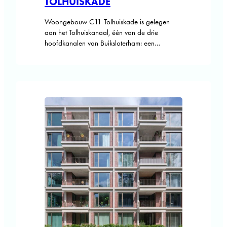
TOLHUISKADE
Woongebouw C11 Tolhuiskade is gelegen
aan het Tolhuiskanaal, één van de drie
hoofdkanalen van Buiksloterham: een
industrieel werf- en havengebied in
Amsterdam-Noord dat zich ontwikkelt tot
gemengde woon- en werkomgeving. Het
masterplan bouwt voort op de oorspronkelijke
structuur van het gebied en brengt
zelfbouwprojecten, sociale woningbouw en
woon-werkeenheden op verschillende schalen
samen tot een nieuw…