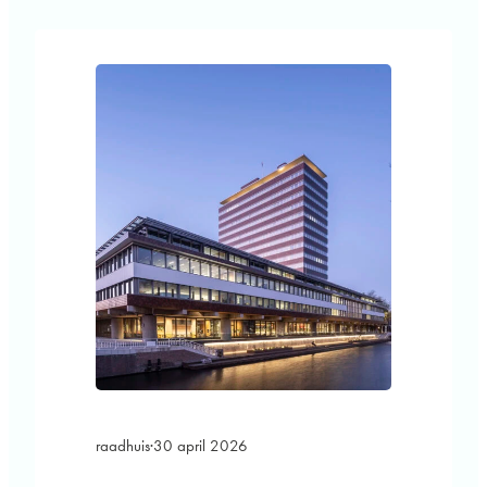
vier kamers variëren in grootte tussen 45 en
83 m² en zijn daarmee geschikt voor
meerdere typen huishoudens. Op de hoeken
bevinden zich mooie, ruime entreehallen
naar…
raadhuis
·
30 april 2026