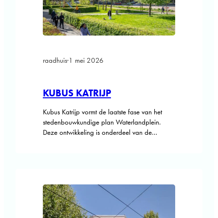
raadhuis
·
1 mei 2026
KUBUS KATRIJP
Kubus Katrijp vormt de laatste fase van het
stedenbouwkundige plan Waterlandplein.
Deze ontwikkeling is onderdeel van de
vernieuwing Waterlandpleinbuurt, waarbinnen
in de omgeving van het Waterlandplein
woningen worden toegevoegd, gerenoveerd
en vervangen. Nieuw Waterlandplein is meer
dan een decennium geleden gerealiseerd. Het
plan bestaat uit twee haken, waarvan de kop
iets uitsteekt, met daarbovenop een…