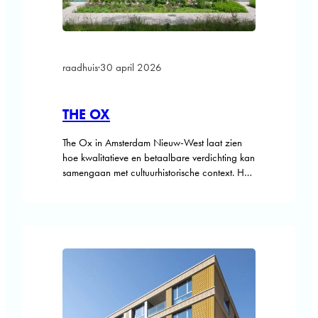
raadhuis
·
30 april 2026
THE OX
The Ox in Amsterdam Nieuw-West laat zien
hoe kwalitatieve en betaalbare verdichting kan
samengaan met cultuurhistorische context. Het
gebouw, met bijna 170 woningen waarvan
ruim driekwart middeldure huur voor
sleutelberoepen, maakt deel uit van een
stedenbouwkundige ontwikkeling waarin
meerdere tijdsgewrichten elkaar ontmoeten.
The Ox bevindt zich op het snijvlak van twee
ontwikkelingslijnen. Aan de westzijde…