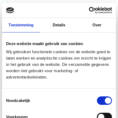
eigenaren pandsgewijs te stimuleren tot
zorgvuldige en samenhangende
gevelverbetering. Met twee
gevelinspiratieboeken wordt richting en
inspiratie geboden voor passende ingrepen,
Toestemming
Details
Over
terwijl de subsidie een financiële prikkel vormt
om plannen ook daadwerkerlijk uit te voeren.
Het project zet…
Deze website maakt gebruik van cookies
Wij gebruiken functionele cookies om de website goed te
laten werken en analytische cookies om inzicht te krijgen
in het gebruik van de website. De verzamelde gegevens
worden niet gebruikt voor marketing- of
advertentiedoeleinden.
Toestemmingsselectie
Noodzakelijk
raadhuis
·
10 april 2026
Voorkeuren