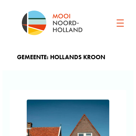
Ga
naar
de
inhoud
GEMEENTE:
HOLLANDS KROON