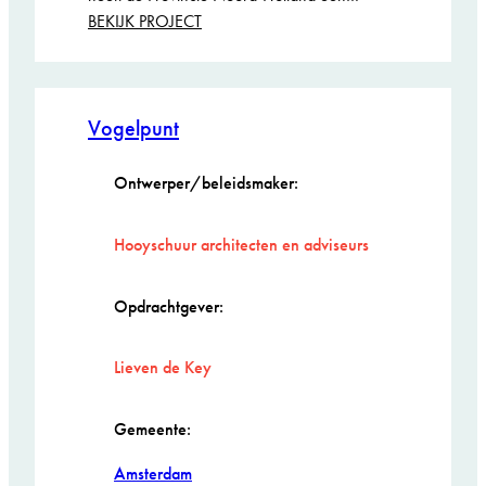
:
BEKIJK PROJECT
Versterking
Markermeerdijken
Genomineerd
Vogelpunt
ARIE KEPPLER
PRIJS 2026
Ontwerper/beleidsmaker:
Hooyschuur architecten en adviseurs
Opdrachtgever:
Lieven de Key
Gemeente:
Amsterdam