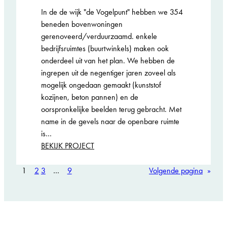
In de de wijk "de Vogelpunt" hebben we 354
beneden bovenwoningen
gerenoveerd/verduurzaamd. enkele
bedrijfsruimtes (buurtwinkels) maken ook
onderdeel uit van het plan. We hebben de
ingrepen uit de negentiger jaren zoveel als
mogelijk ongedaan gemaakt (kunststof
kozijnen, beton pannen) en de
oorspronkelijke beelden terug gebracht. Met
name in de gevels naar de openbare ruimte
is…
:
BEKIJK PROJECT
Vogelpunt
1
2
3
…
9
Volgende pagina
»