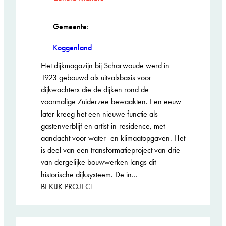
Gemeente:
Koggenland
Het dijkmagazijn bij Scharwoude werd in
1923 gebouwd als uitvalsbasis voor
dijkwachters die de dijken rond de
voormalige Zuiderzee bewaakten. Een eeuw
later kreeg het een nieuwe functie als
gastenverblijf en artist-in-residence, met
aandacht voor water- en klimaatopgaven. Het
is deel van een transformatieproject van drie
van dergelijke bouwwerken langs dit
historische dijksysteem. De in…
:
BEKIJK PROJECT
Dijkmagazijn
Scharwoude