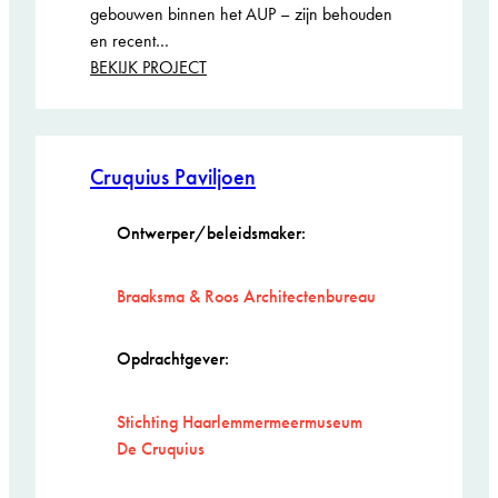
gebouwen binnen het AUP – zijn behouden
en recent…
:
BEKIJK PROJECT
Circulaire
gerenoveerde
portieketageflats
Genomineerd
Cruquius Paviljoen
ARIE KEPPLER
PRIJS 2026
Ontwerper/beleidsmaker:
Braaksma & Roos Architectenbureau
Opdrachtgever:
Stichting Haarlemmermeermuseum
De Cruquius