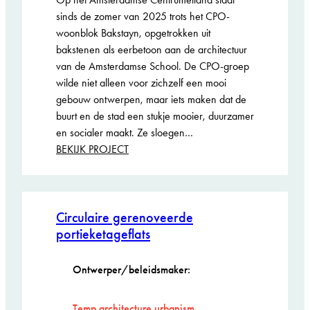
sinds de zomer van 2025 trots het CPO-
woonblok Bakstayn, opgetrokken uit
bakstenen als eerbetoon aan de architectuur
van de Amsterdamse School. De CPO-groep
wilde niet alleen voor zichzelf een mooi
gebouw ontwerpen, maar iets maken dat de
buurt en de stad een stukje mooier, duurzamer
en socialer maakt. Ze sloegen…
:
BEKIJK PROJECT
Bakstayn
Genomineerd
Circulaire gerenoveerde
ARIE KEPPLER
PRIJS 2026
portieketageflats
Ontwerper/beleidsmaker:
Temp.architecture.urbanism