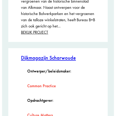
vergroenen van de historische binnenstad
van Alkmaar. Naast ontwerpen voor de
historische Bolwerkparken en het vergroenen
van de talloze winkelstraten, heeft Bureau B+B
zich ook gericht op het…
:
BEKIJK PROJECT
De
Laat
Genomineerd
Dijkmagazijn Scharwoude
ARIE KEPPLER
PRIJS 2026
Ontwerper/beleidsmaker:
Common Practice
Opdrachtgever:
Culture Matters