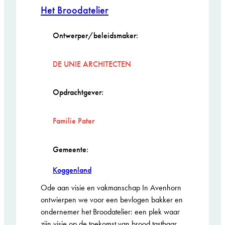
Genomineerd
Het Broodatelier
ARIE KEPPLER
PRIJS 2026
Ontwerper/beleidsmaker:
DE UNIE ARCHITECTEN
Opdrachtgever:
Familie Pater
Gemeente:
Koggenland
Ode aan visie en vakmanschap In Avenhorn
ontwierpen we voor een bevlogen bakker en
ondernemer het Broodatelier: een plek waar
zijn visie op de toekomst van brood tastbaar