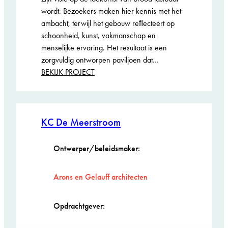
wordt. Bezoekers maken hier kennis met het
ambacht, terwijl het gebouw reﬂecteert op
schoonheid, kunst, vakmanschap en
menselijke ervaring. Het resultaat is een
zorgvuldig ontworpen paviljoen dat…
:
BEKIJK PROJECT
Het
Broodatelier
Genomineerd
KC De Meerstroom
ARIE KEPPLER
PRIJS 2026
Ontwerper/beleidsmaker:
Arons en Gelauff architecten
Opdrachtgever: