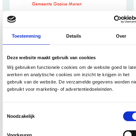
Gemeente Gooise Meren
Gemeente:
Gooise Meren
Toestemming
Details
Over
KC De Meerstroom is een cirkelvormig,
houten schoolgebouw, secuur ingepast in
Deze website maakt gebruik van cookies
brinkdorp Muiderberg. De ronde vorm is een
esthetisch gebaar en ruimtelijke en
Wij gebruiken functionele cookies om de website goed te lat
constructieve essentie van het ontwerp
werken en analytische cookies om inzicht te krijgen in het
tegelijk: compact, sociaal verbindend,
gebruik van de website. De verzamelde gegevens worden ni
energie-efficiënt. Bij binnenkomst trekt het
gebruikt voor marketing- of advertentiedoeleinden.
lichte hart van het gebouw meteen de
aandacht: dag- en zonlicht valt de
dubbelhoge aula binnen via een…
Toestemmingsselectie
Noodzakelijk
:
BEKIJK PROJECT
KC
De
Voorkeuren