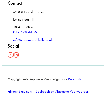
Contact
MOOI Noord-Holland
Emmastraat 111
1814 DP Alkmaar
072 520 44 59
info@mooinoord-holland.nl
Social
YouYube
LinkedIn
Copyright: Arie Keppler – Webdesign door
Raadhuis
Privacy Statement
–
Spelregels en Algemene Voorwaarden