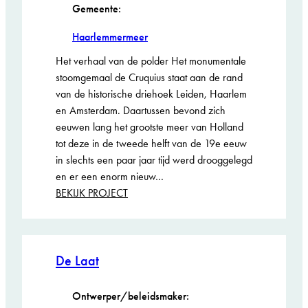
Gemeente:
Haarlemmermeer
Het verhaal van de polder Het monumentale
stoomgemaal de Cruquius staat aan de rand
van de historische driehoek Leiden, Haarlem
en Amsterdam. Daartussen bevond zich
eeuwen lang het grootste meer van Holland
tot deze in de tweede helft van de 19e eeuw
in slechts een paar jaar tijd werd drooggelegd
en er een enorm nieuw…
:
BEKIJK PROJECT
Cruquius
Paviljoen
Genomineerd
De Laat
ARIE KEPPLER
PRIJS 2026
Ontwerper/beleidsmaker: