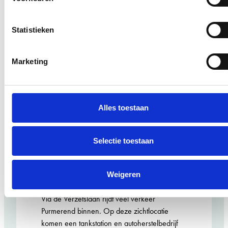
Meerstroom
Genomineerd
Servicestation Verzetslaan
ARIE KEPPLER
PRIJS 2026
Statistieken
Ontwerper/beleidsmaker:
Marketing
NEXT architects
Opdrachtgever:
Alles toestaan
Joh. de Vries
Selectie toestaan
Gemeente:
Weigeren
Purmerend
Via de Verzetslaan rijdt veel verkeer
Purmerend binnen. Op deze zichtlocatie
komen een tankstation en autoherstelbedrijf