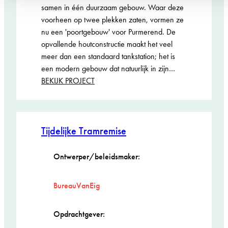
samen in één duurzaam gebouw. Waar deze
voorheen op twee plekken zaten, vormen ze
nu een 'poortgebouw' voor Purmerend. De
opvallende houtconstructie maakt het veel
meer dan een standaard tankstation; het is
een modern gebouw dat natuurlijk in zijn…
:
BEKIJK PROJECT
Servicestation
Verzetslaan
Genomineerd
Tijdelijke Tramremise
ARIE KEPPLER
PRIJS 2026
Ontwerper/beleidsmaker:
BureauVanEig
Opdrachtgever: