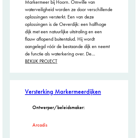
Markermeer bij Hoorn. Omwille van
waterveiligheid worden ze door verschillende
oplossingen versterkt. Een van deze
oplossingen is de Oeverdijk: een halfhoge
dijk met een natuurlijke uitstraling en een
flauw aflopend buitentalud. Hij wordt
aangelegd vóór de bestaande dijk en neemt
de functie als waterkering over. De…
:
BEKIJK PROJECT
Bruggen
stadsstrand
–
Genomineerd
Markermeerdijken,
Versterking Markermeerdijken
ARIE KEPPLER
PRIJS 2026
Hoorn
Ontwerper/beleidsmaker:
Arcadis