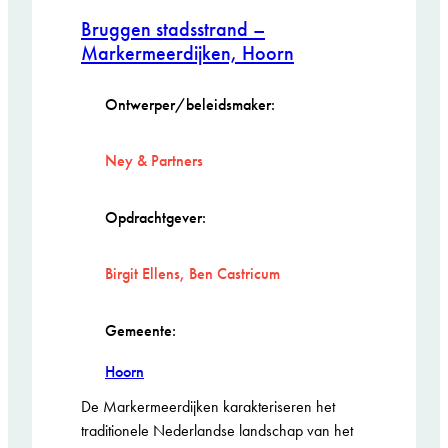
Genomineerd
Bruggen stadsstrand –
ARIE KEPPLER
PRIJS 2026
Markermeerdijken, Hoorn
Ontwerper/beleidsmaker:
Ney & Partners
Opdrachtgever:
Birgit Ellens, Ben Castricum
Gemeente:
Hoorn
De Markermeerdijken karakteriseren het
traditionele Nederlandse landschap van het